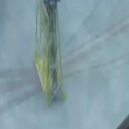
Konferanseprogram
Foredragsholdere
Deltakerliste
Utstilling