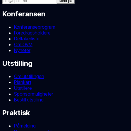
Meld på
Konferansen
Konferanseprogram
Foredragsholdere
Deltakerliste
Om OVM
Nyheter
Utstilling
Om utstillingen
Plankart
Utstillere
Sponsormuligheter
Bestill utstilling
Praktisk
Påmelding