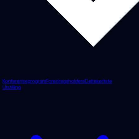
Konferanseprogram
Foredragsholdere
Deltakerliste
Utstilling