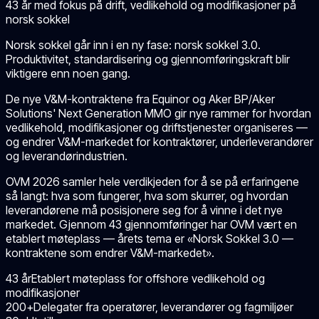
43 år med fokus på drift, vedlikehold og modifikasjoner på
norsk sokkel
Norsk sokkel går inn i en ny fase: norsk sokkel 3.0.
Produktivitet, standardisering og gjennomføringskraft blir
viktigere enn noen gang.
De nye V&M-kontraktene fra Equinor og Aker BP/Aker
Solutions' Next Generation MMO gir nye rammer for hvordan
vedlikehold, modifikasjoner og driftstjenester organiseres —
og endrer V&M-markedet for kontraktører, underleverandører
og leverandørindustrien.
OVM
2026
samler hele verdikjeden for å se på erfaringene
så langt: hva som fungerer, hva som skurrer, og hvordan
leverandørene må posisjonere seg for å vinne i det nye
markedet. Gjennom
43
gjennomføringer har OVM vært en
etablert møteplass — årets tema er «
Norsk Sokkel 3.0 —
kontraktene som endrer V&M-markedet
».
43 år
Etablert møteplass for offshore vedlikehold og
modifikasjoner
200+
Delegater fra operatører, leverandører og fagmiljøer