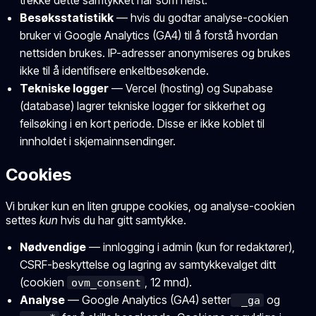
trekke dette samtykket når som helst.
Besøksstatistikk
— hvis du godtar analyse-cookien
bruker vi Google Analytics (GA4) til å forstå hvordan
nettsiden brukes. IP-adresser anonymiseres og brukes
ikke til å identifisere enkeltbesøkende.
Tekniske logger
— Vercel (hosting) og Supabase
(database) lagrer tekniske logger for sikkerhet og
feilsøking i en kort periode. Disse er ikke koblet til
innholdet i skjemainnsendinger.
Cookies
Vi bruker kun en liten gruppe cookies, og analyse-cookien
settes
kun
hvis du har gitt samtykke.
Nødvendige
— innlogging i admin (kun for redaktører),
CSRF-beskyttelse og lagring av samtykkevalget ditt
(cookien
, 12 mnd).
ovm_consent
Analyse
— Google Analytics (GA4) setter
og
_ga