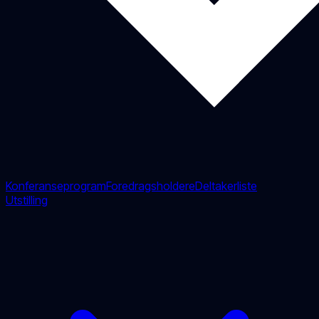
Konferanseprogram
Foredragsholdere
Deltakerliste
Utstilling