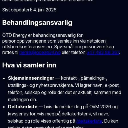
Sist oppdatert:
4. juni 2026
Behandlingsansvarlig
OTD Energy
er behandlingsansvarlig for
personopplysningene som samles inn via nettsiden
offshorekonferansen.no. Spørsmål om personvern kan
rettes til
henrik@ocean24.no
eller telefon
+47 482 98 367
.
Hva vi samler inn
Skjemainnsendinger
— kontakt-, påmeldings-,
utstillings- og nyhetsbrevskjema. Vi lagrer navn, e-post,
telefon, selskap og rolle der det er aktuelt, sammen med
meldingen din.
Deltakerliste
— hvis du melder deg på OVM 2026 og
krysser av for «vis meg på deltakerlisten», vil navn,
selskap og rolle vises offentlig på
/deltakerliste
. Du kan